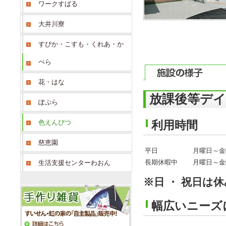
ワークすばる
大井川寮
すぴか・こすも・くれあ・か
ぺら
花・はな
放課後等デ
ぽぷら
利用時間
色えんぴつ
慈恵園
平日
月曜日～金曜日 
長期休暇中
月曜日～金曜日 
生活支援センターわおん
※日 ・ 祝日は休
幅広いニーズ