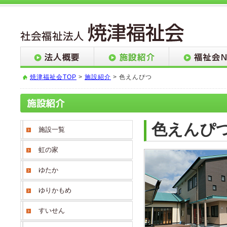
焼津福祉会TOP
>
施設紹介
> 色えんぴつ
色えんぴ
施設一覧
虹の家
ゆたか
ゆりかもめ
すいせん