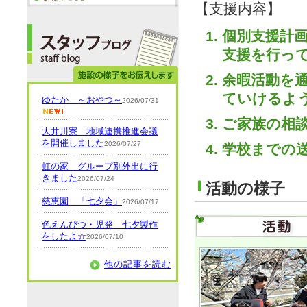
【支援内容】
個別支援計
支援を行っ
余暇活動を
ていけるよ
ゆたか ～おやつ～
2026/07/31
ご家族の相
大井川寮 地域連携推進会議
を開催しました
2026/07/27
学校までの
虹の家 グループ別外出に行
きました
2026/07/24
活動の様子
慈恵園 「七夕会」
2026/07/17
色えんぴつ・児発 七夕製作
をしたよ☆
2026/07/10
他の記事を読む