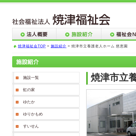
焼津福祉会TOP
>
施設紹介
> 焼津市立養護老人ホーム 慈恵園
焼津市立養
施設一覧
虹の家
ゆたか
ゆりかもめ
すいせん