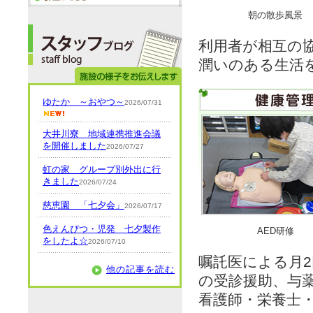
朝の散歩風景
利用者が相互の
潤いのある生活
ゆたか ～おやつ～
2026/07/31
大井川寮 地域連携推進会議
を開催しました
2026/07/27
虹の家 グループ別外出に行
きました
2026/07/24
慈恵園 「七夕会」
2026/07/17
色えんぴつ・児発 七夕製作
AED研修
をしたよ☆
2026/07/10
嘱託医による月
他の記事を読む
の受診援助、与
看護師・栄養士