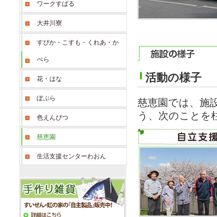
ワークすばる
大井川寮
すぴか・こすも・くれあ・か
ぺら
活動の様子
花・はな
ぽぷら
慈恵園では、施
う、次のことを
色えんぴつ
慈恵園
生活支援センターわおん